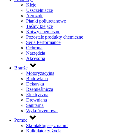
Kleje
Uszczelniacze
Aerozole
Pianki poliuretanowe
Taśmy klejące
Kotwy chemiczne
Pozostałe produkty chemiczne
Seria Performance
Ochrona
Narzędzia
Akcesoria
Branże
Motoryzacyjna
Budowlana
Dekarska
Rzemieślnicza
Elektryczna
Drewniana
Sanitarna
Wykończeniowa
Pomoc
Skontaktuj się z nami!
Kalkulator zużycia