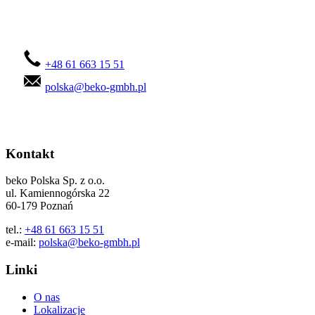
Skontaktuj się z nami!
+48 61 663 15 51
polska@beko-gmbh.pl
Kontakt
beko Polska Sp. z o.o.
ul. Kamiennogórska 22
60-179 Poznań
tel.:
+48 61 663 15 51
e-mail:
polska@beko-gmbh.pl
Linki
O nas
Lokalizacje