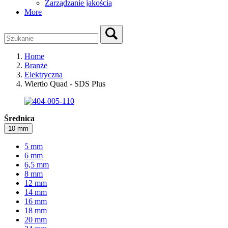
Zarządzanie jakością
More
Home
Branże
Elektryczna
Wiertło Quad - SDS Plus
Średnica
10 mm
5 mm
6 mm
6,5 mm
8 mm
12 mm
14 mm
16 mm
18 mm
20 mm