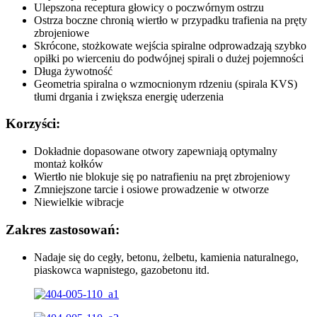
Ulepszona receptura głowicy o poczwórnym ostrzu
Ostrza boczne chronią wiertło w przypadku trafienia na pręty
zbrojeniowe
Skrócone, stożkowate wejścia spiralne odprowadzają szybko
opiłki po wierceniu do podwójnej spirali o dużej pojemności
Długa żywotność
Geometria spiralna o wzmocnionym rdzeniu (spirala KVS)
tłumi drgania i zwiększa energię uderzenia
Korzyści:
Dokładnie dopasowane otwory zapewniają optymalny
montaż kołków
Wiertło nie blokuje się po natrafieniu na pręt zbrojeniowy
Zmniejszone tarcie i osiowe prowadzenie w otworze
Niewielkie wibracje
Zakres zastosowań:
Nadaje się do cegły, betonu, żelbetu, kamienia naturalnego,
piaskowca wapnistego, gazobetonu itd.