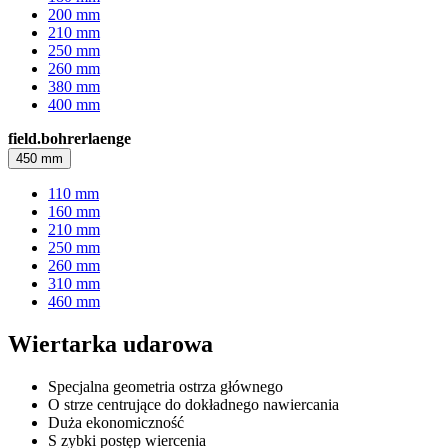
200 mm
210 mm
250 mm
260 mm
380 mm
400 mm
field.bohrerlaenge
450 mm
110 mm
160 mm
210 mm
250 mm
260 mm
310 mm
460 mm
Wiertarka udarowa
Specjalna geometria ostrza głównego
O strze centrujące do dokładnego nawiercania
Duża ekonomiczność
S zybki postęp wiercenia