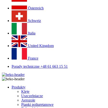
Österreich
Schweiz
Italia
United Kingdom
France
Porady techniczne +48 61 663 15 51
Produkty
Kleje
Uszczelniacze
Aerozole
Pianki poliuretanowe