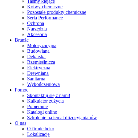
Taśmy klejące
Kotwy chemiczne
Pozostałe produkty chemiczne
Seria Performance
Ochrona
Narzędzia
Akcesoria
Branże
Motoryzacyjna
Budowlana
Dekarska
Rzemieślnicza
Elektryczna
Drewniana
Sanitarna
Wykończeniowa
Pomoc
Skontaktuj się z nami!
Kalkulator zużycia
Pobieranie
Katalogi online
Szkolenie na temat diizocyjanianów
O nas
O firmie beko
Lokalizacje