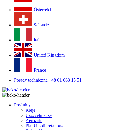
Österreich
Schweiz
Italia
United Kingdom
France
Porady techniczne +48 61 663 15 51
Produkty
Kleje
Uszczelniacze
Aerozole
Pianki poliuretanowe