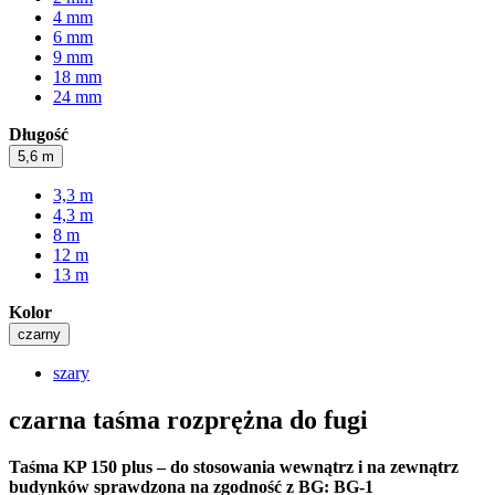
4 mm
6 mm
9 mm
18 mm
24 mm
Długość
5,6 m
3,3 m
4,3 m
8 m
12 m
13 m
Kolor
czarny
szary
czarna taśma rozprężna do fugi
Taśma KP 150 plus – do stosowania wewnątrz i na zewnątrz
budynków sprawdzona na zgodność z BG: BG-1