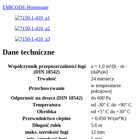
EMICODE-Homepage
Dane techniczne
Współczynnik przepuszczalności fugi
a = 1,0 m³/[h · m ·
(DIN 18542)
(daPa)n]
Trwałość
24 miesiecy
w temperaturze
Przechowywanie
pokojowej
Odporność na deszcz (DIN 18542)
do 600 Pa
Temperatura
od -30° C do +90° C
Obróbka
od +5° C do +30° C
Przewodnictwo cieplne
= 0,050 W/(m*K)
Długość rolek
5,6 m
maks. szerokość fugi
12 mm
min. szerokość fugi
5 mm