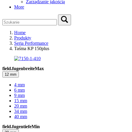
Zarządzanie jakością
More
Home
Produkty
Seria Performance
Taśma KP 150plus
field.fugenbreiteMax
12 mm
4 mm
6 mm
9 mm
15 mm
20 mm
34 mm
40 mm
field.fugentiefeMin