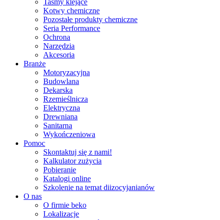
Taśmy klejące
Kotwy chemiczne
Pozostałe produkty chemiczne
Seria Performance
Ochrona
Narzędzia
Akcesoria
Branże
Motoryzacyjna
Budowlana
Dekarska
Rzemieślnicza
Elektryczna
Drewniana
Sanitarna
Wykończeniowa
Pomoc
Skontaktuj się z nami!
Kalkulator zużycia
Pobieranie
Katalogi online
Szkolenie na temat diizocyjanianów
O nas
O firmie beko
Lokalizacje