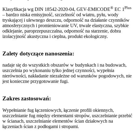
®
Plus
Klasyfikacja wg DIN 18542-2020-04, GEV-EMICODE
EC 1
– bardzo niska emisyjność, szczelność od wiatru, pyłu, wody
tryskającej i ulewnego deszczu, odporność na działanie czynników
atmosferycznych i promieniowanie UV, trwale elastyczna, szybkie
odklejanie, paroprzepuszczalna, odporność na starzenie, dobra
izolacyjność akustyczna i cieplna, produkt ekologiczny.
Zalety dotyczące nanoszenia:
nadaje się do wszystkich obszarów w budynkach i na budowach,
uszczelnia po wykonaniu tylko jednej czynności, wypełnia
nierówności, nakładanie niezależne od warunków pogodowych, nie
jest konieczne przygotowanie fugi.
Zakres zastosowań:
Wypełnianie fug łączeniowych, łączenie profili okiennych,
uszczelnianie fug między elementami stropów, uszczelnianie przebić
w ścianach, uszczelnianie elementów ścian działowych na
łączeniach ścian z podłogami i stropami.