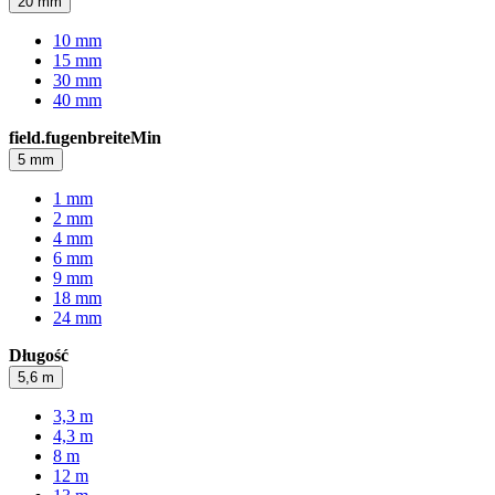
20 mm
10 mm
15 mm
30 mm
40 mm
field.fugenbreiteMin
5 mm
1 mm
2 mm
4 mm
6 mm
9 mm
18 mm
24 mm
Długość
5,6 m
3,3 m
4,3 m
8 m
12 m