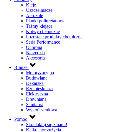
Kleje
Uszczelniacze
Aerozole
Pianki poliuretanowe
Taśmy klejące
Kotwy chemiczne
Pozostałe produkty chemiczne
Seria Performance
Ochrona
Narzędzia
Akcesoria
Branże
Motoryzacyjna
Budowlana
Dekarska
Rzemieślnicza
Elektryczna
Drewniana
Sanitarna
Wykończeniowa
Pomoc
Skontaktuj się z nami!
Kalkulator zużycia