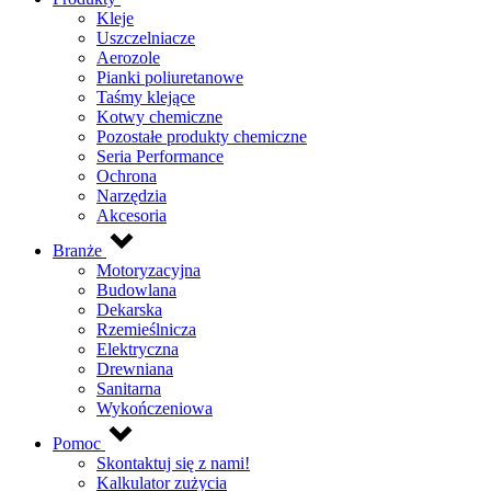
Kleje
Uszczelniacze
Aerozole
Pianki poliuretanowe
Taśmy klejące
Kotwy chemiczne
Pozostałe produkty chemiczne
Seria Performance
Ochrona
Narzędzia
Akcesoria
Branże
Motoryzacyjna
Budowlana
Dekarska
Rzemieślnicza
Elektryczna
Drewniana
Sanitarna
Wykończeniowa
Pomoc
Skontaktuj się z nami!
Kalkulator zużycia