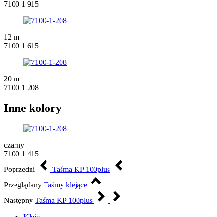
7100 1 915
12 m
7100 1 615
20 m
7100 1 208
Inne kolory
czarny
7100 1 415
Poprzedni
Taśma KP 100plus
Przeglądany
Taśmy klejące
Następny
Taśma KP 100plus
Kleje