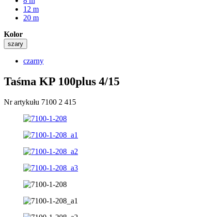
8 m
12 m
20 m
Kolor
szary
czarny
Taśma KP 100plus 4/15
Nr artykułu 7100 2 415