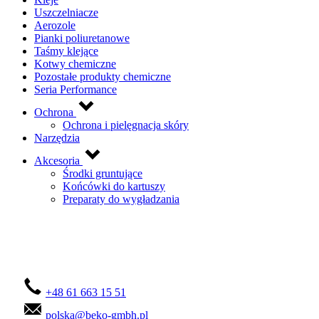
Uszczelniacze
Aerozole
Pianki poliuretanowe
Taśmy klejące
Kotwy chemiczne
Pozostałe produkty chemiczne
Seria Performance
Ochrona
Ochrona i pielęgnacja skóry
Narzędzia
Akcesoria
Środki gruntujące
Końcówki do kartuszy
Preparaty do wygładzania
Skontaktuj się z nami!
+48 61 663 15 51
polska@beko-gmbh.pl