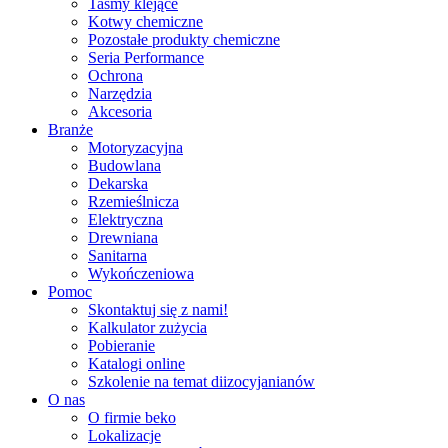
Taśmy klejące
Kotwy chemiczne
Pozostałe produkty chemiczne
Seria Performance
Ochrona
Narzędzia
Akcesoria
Branże
Motoryzacyjna
Budowlana
Dekarska
Rzemieślnicza
Elektryczna
Drewniana
Sanitarna
Wykończeniowa
Pomoc
Skontaktuj się z nami!
Kalkulator zużycia
Pobieranie
Katalogi online
Szkolenie na temat diizocyjanianów
O nas
O firmie beko
Lokalizacje