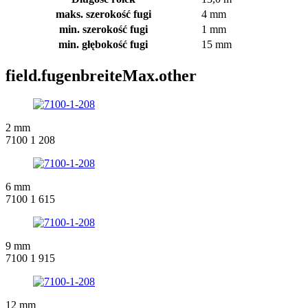
maks. szerokość fugi
4 mm
min. szerokość fugi
1 mm
min. głębokość fugi
15 mm
field.fugenbreiteMax.other
2 mm
7100 1 208
6 mm
7100 1 615
9 mm
7100 1 915
12 mm