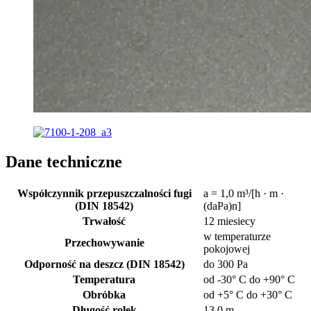
Dane techniczne
Współczynnik przepuszczalności fugi
a = 1,0 m³/[h · m ·
(DIN 18542)
(daPa)n]
Trwałość
12 miesiecy
w temperaturze
Przechowywanie
pokojowej
Odporność na deszcz (DIN 18542)
do 300 Pa
Temperatura
od -30° C do +90° C
Obróbka
od +5° C do +30° C
Długość rolek
13,0 m