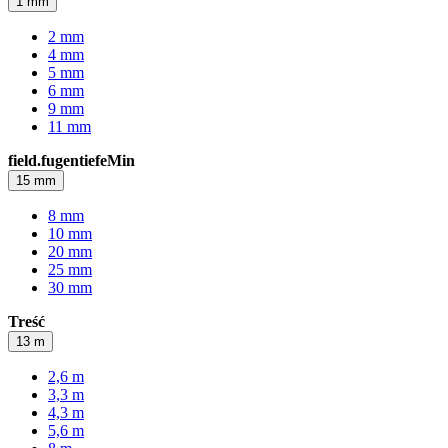
1 mm
2 mm
4 mm
5 mm
6 mm
9 mm
11 mm
field.fugentiefeMin
15 mm
8 mm
10 mm
20 mm
25 mm
30 mm
Treść
13 m
2,6 m
3,3 m
4,3 m
5,6 m