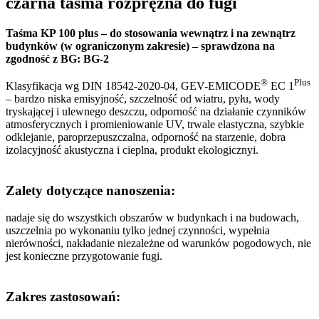
czarna taśma rozprężna do fugi
Taśma KP 100 plus – do stosowania wewnątrz i na zewnątrz
budynków (w ograniczonym zakresie) – sprawdzona na
zgodność z BG: BG-2
®
Plus
Klasyfikacja wg DIN 18542-2020-04, GEV-EMICODE
EC 1
– bardzo niska emisyjność, szczelność od wiatru, pyłu, wody
tryskającej i ulewnego deszczu, odporność na działanie czynników
atmosferycznych i promieniowanie UV, trwale elastyczna, szybkie
odklejanie, paroprzepuszczalna, odporność na starzenie, dobra
izolacyjność akustyczna i cieplna, produkt ekologicznyi.
Zalety dotyczące nanoszenia:
nadaje się do wszystkich obszarów w budynkach i na budowach,
uszczelnia po wykonaniu tylko jednej czynności, wypełnia
nierówności, nakładanie niezależne od warunków pogodowych, nie
jest konieczne przygotowanie fugi.
Zakres zastosowań: