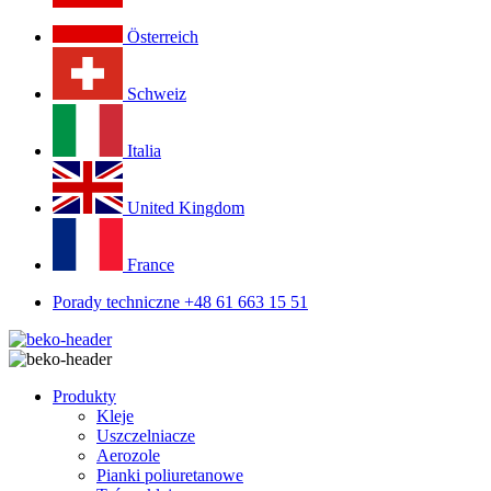
Österreich
Schweiz
Italia
United Kingdom
France
Porady techniczne +48 61 663 15 51
Produkty
Kleje
Uszczelniacze
Aerozole
Pianki poliuretanowe