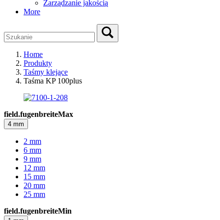
Zarządzanie jakością
More
Home
Produkty
Taśmy klejące
Taśma KP 100plus
field.fugenbreiteMax
4 mm
2 mm
6 mm
9 mm
12 mm
15 mm
20 mm
25 mm
field.fugenbreiteMin