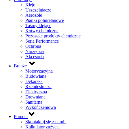
Kleje
Uszczelniacze
Aerozole
Pianki poliuretanowe
Taśmy klejące
Kotwy chemiczne
Pozostałe produkty chemiczne
Seria Performance
Ochrona
Narzędzia
Akcesoria
Branże
Motoryzacyjna
Budowlana
Dekarska
Rzemieślnicza
Elektryczna
Drewniana
Sanitarna
Wykończeniowa
Pomoc
Skontaktuj się z nami!
Kalkulator zużycia