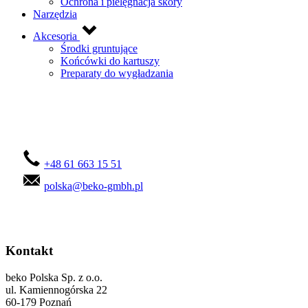
Ochrona i pielęgnacja skóry
Narzędzia
Akcesoria
Środki gruntujące
Końcówki do kartuszy
Preparaty do wygładzania
Skontaktuj się z nami!
+48 61 663 15 51
polska@beko-gmbh.pl
Kontakt
beko Polska Sp. z o.o.
ul. Kamiennogórska 22
60-179 Poznań