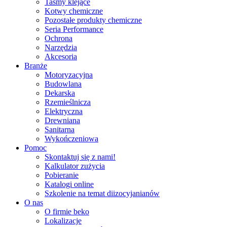
Taśmy klejące
Kotwy chemiczne
Pozostałe produkty chemiczne
Seria Performance
Ochrona
Narzędzia
Akcesoria
Branże
Motoryzacyjna
Budowlana
Dekarska
Rzemieślnicza
Elektryczna
Drewniana
Sanitarna
Wykończeniowa
Pomoc
Skontaktuj się z nami!
Kalkulator zużycia
Pobieranie
Katalogi online
Szkolenie na temat diizocyjanianów
O nas
O firmie beko
Lokalizacje