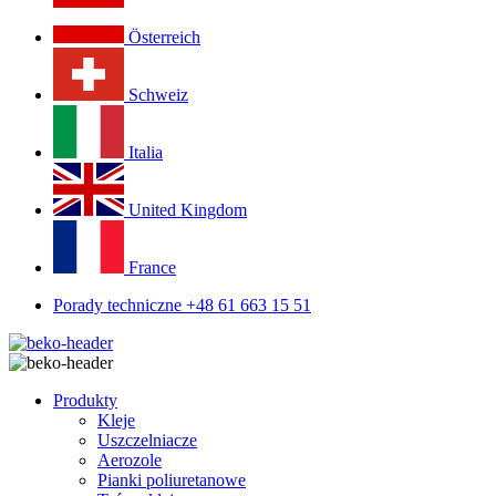
Österreich
Schweiz
Italia
United Kingdom
France
Porady techniczne +48 61 663 15 51
Produkty
Kleje
Uszczelniacze
Aerozole
Pianki poliuretanowe