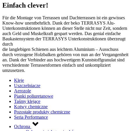
Einfach clever!
Für die Montage von Terrassen und Dachterrassen ist ein gewisses
Know-how unentbehrlich. Dank der beko TERRASYS Alu-
Unterkonstruktionen können an dieser Stelle nicht nur Zeit, sondern
auch Geld und Muskelkraft gespart werden. Das genial einfache
Baukastensystem der TERRASYS Unterkonstruktionen überzeugt
durch
die langlebigen Schienen aus leichtem Aluminium – Ausschuss
durch verzogene Holzbalken gehören von nun an der Vergangenheit
an. Dank der Verbinder aus hochwertigem Kunststoffgranulat sind
verschiedenste Terrassenformen einfach und unkompliziert
umzusetzen.
Kleje
Uszczelniacze
Aerozole
Pianki poliuretanowe
Taśmy klejące
Kotwy chemiczne
Pozostałe produkty chemiczne
Seria Performance
Ochrona