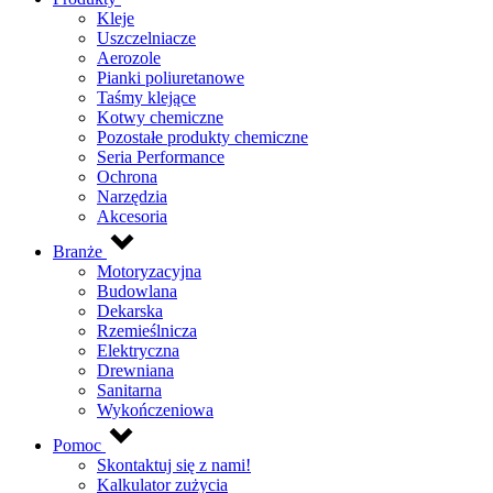
Kleje
Uszczelniacze
Aerozole
Pianki poliuretanowe
Taśmy klejące
Kotwy chemiczne
Pozostałe produkty chemiczne
Seria Performance
Ochrona
Narzędzia
Akcesoria
Branże
Motoryzacyjna
Budowlana
Dekarska
Rzemieślnicza
Elektryczna
Drewniana
Sanitarna
Wykończeniowa
Pomoc
Skontaktuj się z nami!
Kalkulator zużycia