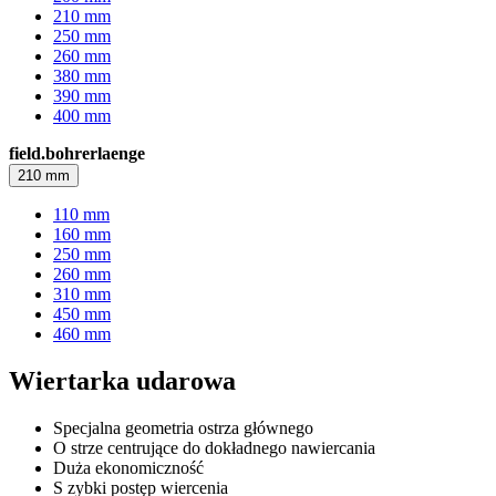
210 mm
250 mm
260 mm
380 mm
390 mm
400 mm
field.bohrerlaenge
210 mm
110 mm
160 mm
250 mm
260 mm
310 mm
450 mm
460 mm
Wiertarka udarowa
Specjalna geometria ostrza głównego
O strze centrujące do dokładnego nawiercania
Duża ekonomiczność
S zybki postęp wiercenia