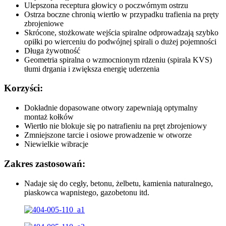
Ulepszona receptura głowicy o poczwórnym ostrzu
Ostrza boczne chronią wiertło w przypadku trafienia na pręty
zbrojeniowe
Skrócone, stożkowate wejścia spiralne odprowadzają szybko
opiłki po wierceniu do podwójnej spirali o dużej pojemności
Długa żywotność
Geometria spiralna o wzmocnionym rdzeniu (spirala KVS)
tłumi drgania i zwiększa energię uderzenia
Korzyści:
Dokładnie dopasowane otwory zapewniają optymalny
montaż kołków
Wiertło nie blokuje się po natrafieniu na pręt zbrojeniowy
Zmniejszone tarcie i osiowe prowadzenie w otworze
Niewielkie wibracje
Zakres zastosowań:
Nadaje się do cegły, betonu, żelbetu, kamienia naturalnego,
piaskowca wapnistego, gazobetonu itd.