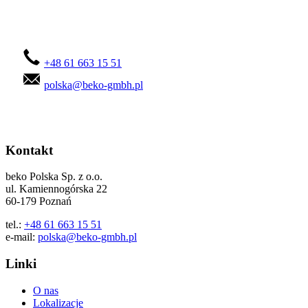
Skontaktuj się z nami!
+48 61 663 15 51
polska@beko-gmbh.pl
Kontakt
beko Polska Sp. z o.o.
ul. Kamiennogórska 22
60-179 Poznań
tel.:
+48 61 663 15 51
e-mail:
polska@beko-gmbh.pl
Linki
O nas
Lokalizacje