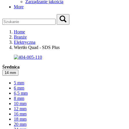
Zarządzanie jakością
More
Home
Branże
Elektryczna
Wiertło Quad - SDS Plus
Średnica
14 mm
5 mm
6 mm
6,5 mm
8 mm
10 mm
12 mm
16 mm
18 mm
20 mm