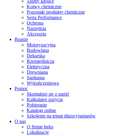
Taśmy klejące
Kotwy chemiczne
Pozostałe produkty chemiczne
Seria Performance
Ochrona
Narzędzia
Akcesoria
Branże
Motoryzacyjna
Budowlana
Dekarska
Rzemieślnicza
Elektryczna
Drewniana
Sanitarna
Wykończeniowa
Pomoc
Skontaktuj się z nami!
Kalkulator zużycia
Pobieranie
Katalogi online
Szkolenie na temat diizocyjanianów
O nas
O firmie beko
Lokalizacje