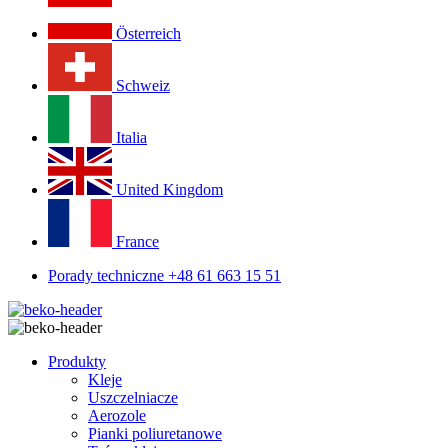
Österreich
Schweiz
Italia
United Kingdom
France
Porady techniczne +48 61 663 15 51
Produkty
Kleje
Uszczelniacze
Aerozole
Pianki poliuretanowe