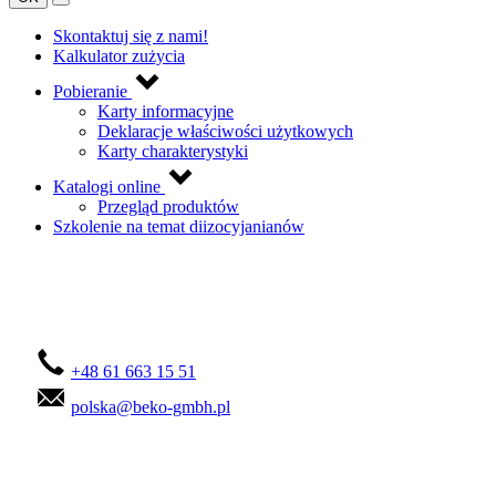
Skontaktuj się z nami!
Kalkulator zużycia
Pobieranie
Karty informacyjne
Deklaracje właściwości użytkowych
Karty charakterystyki
Katalogi online
Przegląd produktów
Szkolenie na temat diizocyjanianów
Skontaktuj się z nami!
+48 61 663 15 51
polska@beko-gmbh.pl