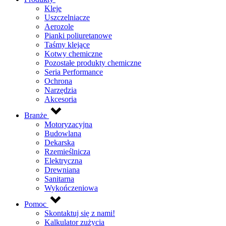
Kleje
Uszczelniacze
Aerozole
Pianki poliuretanowe
Taśmy klejące
Kotwy chemiczne
Pozostałe produkty chemiczne
Seria Performance
Ochrona
Narzędzia
Akcesoria
Branże
Motoryzacyjna
Budowlana
Dekarska
Rzemieślnicza
Elektryczna
Drewniana
Sanitarna
Wykończeniowa
Pomoc
Skontaktuj się z nami!
Kalkulator zużycia