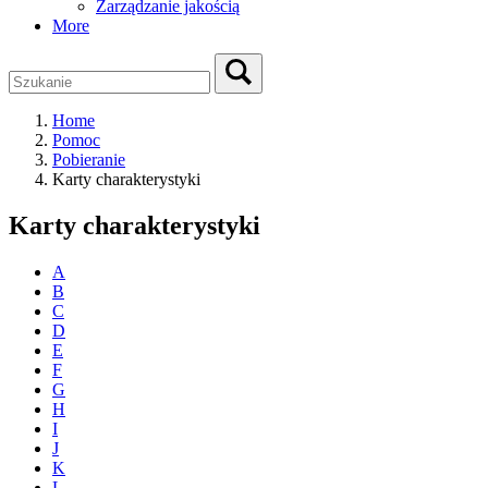
Zarządzanie jakością
More
Home
Pomoc
Pobieranie
Karty charakterystyki
Karty charakterystyki
A
B
C
D
E
F
G
H
I
J
K
L