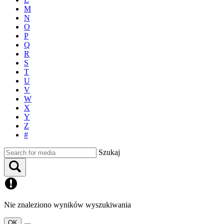
M
N
O
P
Q
R
S
T
U
V
W
X
Y
Z
#
Szukaj
Nie znaleziono wyników wyszukiwania
OK