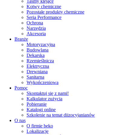
Taśmy klejące
Kotwy chemiczne
Pozostałe produkty chemiczne
Seria Performance
Ochrona
Narzędzia
Akcesoria
Branże
Motoryzacyjna
Budowlana
Dekarska
Rzemieślnicza
Elektryczna
Drewniana
Sanitarna
Wykończeniowa
Pomoc
Skontaktuj się z nami!
Kalkulator zużycia
Pobieranie
Katalogi online
Szkolenie na temat diizocyjanianów
O nas
O firmie beko
Lokalizacje