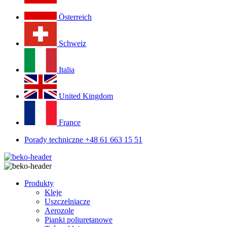
Österreich
Schweiz
Italia
United Kingdom
France
Porady techniczne +48 61 663 15 51
Produkty
Kleje
Uszczelniacze
Aerozole
Pianki poliuretanowe