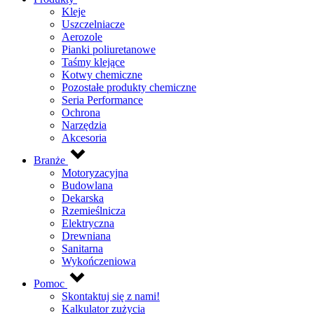
Kleje
Uszczelniacze
Aerozole
Pianki poliuretanowe
Taśmy klejące
Kotwy chemiczne
Pozostałe produkty chemiczne
Seria Performance
Ochrona
Narzędzia
Akcesoria
Branże
Motoryzacyjna
Budowlana
Dekarska
Rzemieślnicza
Elektryczna
Drewniana
Sanitarna
Wykończeniowa
Pomoc
Skontaktuj się z nami!
Kalkulator zużycia