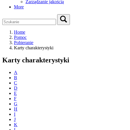
Zarządzanie jakością
More
Home
Pomoc
Pobieranie
Karty charakterystyki
Karty charakterystyki
A
B
C
D
E
F
G
H
I
J
K
L