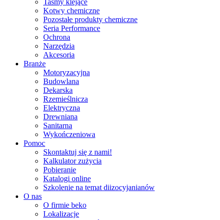
Taśmy klejące
Kotwy chemiczne
Pozostałe produkty chemiczne
Seria Performance
Ochrona
Narzędzia
Akcesoria
Branże
Motoryzacyjna
Budowlana
Dekarska
Rzemieślnicza
Elektryczna
Drewniana
Sanitarna
Wykończeniowa
Pomoc
Skontaktuj się z nami!
Kalkulator zużycia
Pobieranie
Katalogi online
Szkolenie na temat diizocyjanianów
O nas
O firmie beko
Lokalizacje