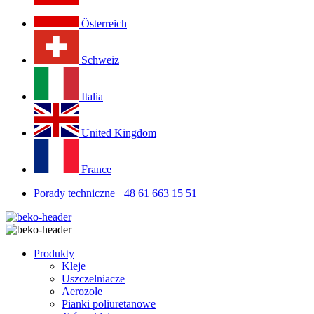
Österreich
Schweiz
Italia
United Kingdom
France
Porady techniczne +48 61 663 15 51
Produkty
Kleje
Uszczelniacze
Aerozole
Pianki poliuretanowe