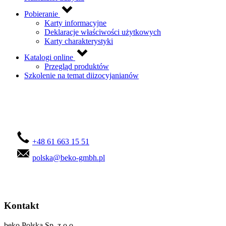
Pobieranie
Karty informacyjne
Deklaracje właściwości użytkowych
Karty charakterystyki
Katalogi online
Przegląd produktów
Szkolenie na temat diizocyjanianów
Skontaktuj się z nami!
+48 61 663 15 51
polska@beko-gmbh.pl
Kontakt
beko Polska Sp. z o.o.