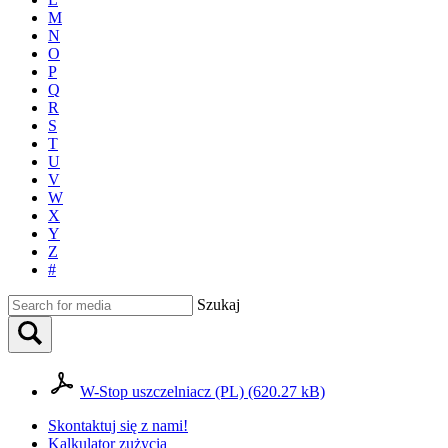
M
N
O
P
Q
R
S
T
U
V
W
X
Y
Z
#
Szukaj
W-Stop uszczelniacz (PL) (620.27 kB)
Skontaktuj się z nami!
Kalkulator zużycia